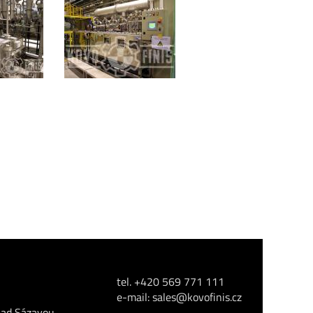
tel. +420 569 771 111
e-mail:
sales@kovofinis.cz
nad Sázavou