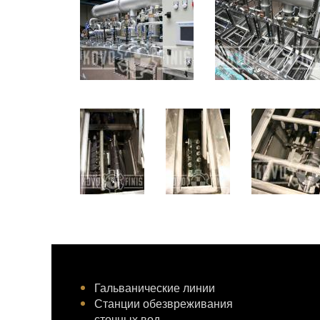
Гальванические линии
Станции обезвреживания
сточных вод