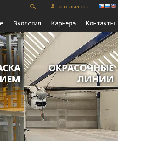
зона клиентов
е
Экология
Карьера
Контакты