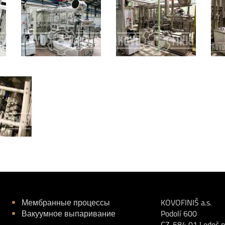
Мембранные процессы
KOVOFINIŠ a.s.
Вакуумное выпаривание
Podolí 600
CZ-584 01 Ledeč 