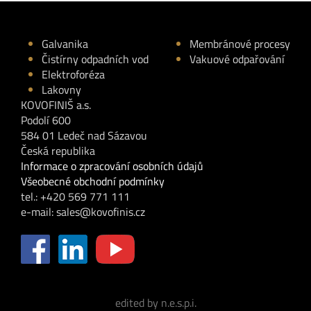
Galvanika
Membránové procesy
Čistírny odpadních vod
Vakuové odpařování
Elektroforéza
Lakovny
KOVOFINIŠ a.s.
Podolí 600
584 01 Ledeč nad Sázavou
Česká republika
Informace o zpracování osobních údajů
Všeobecné obchodní podmínky
tel.: +420 569 771 111
e-mail:
sales@kovofinis.cz
edited by n.e.s.p.i.