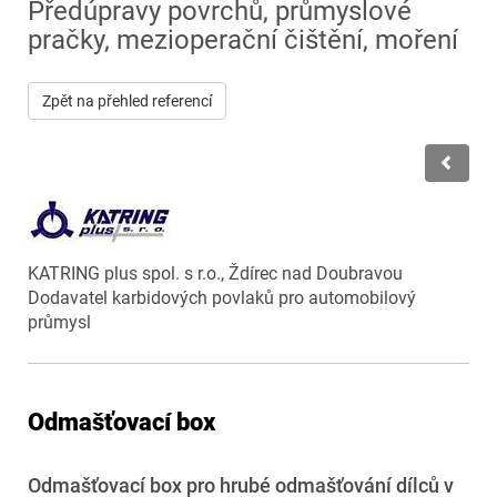
Předúpravy povrchů, průmyslové
pračky, mezioperační čištění, moření
Zpět na přehled referencí
KATRING plus spol. s r.o., Ždírec nad Doubravou
Dodavatel karbidových povlaků pro automobilový
průmysl
Odmašťovací box
Odmašťovací box pro hrubé odmašťování dílců v